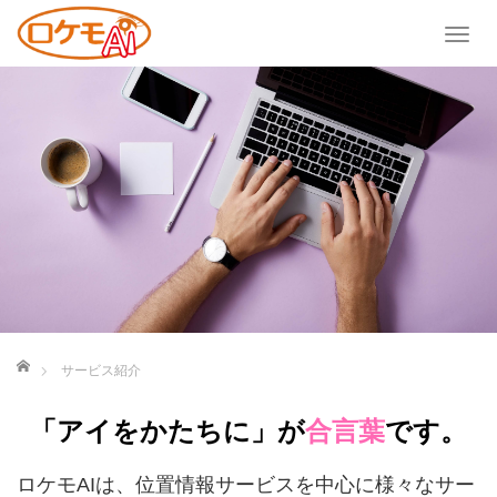
T
o
g
g
l
e
n
a
v
i
g
a
ホーム
t
サービス紹介
i
o
「アイをかたちに」が
合言葉
です。
n
ロケモAIは、位置情報サービスを中心に様々なサー