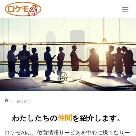
T
o
g
g
l
e
n
a
v
i
g
a
ホーム
t
役員紹介
i
o
わたしたちの
仲間
を紹介します。
n
ロケモAIは、位置情報サービスを中心に様々なサー